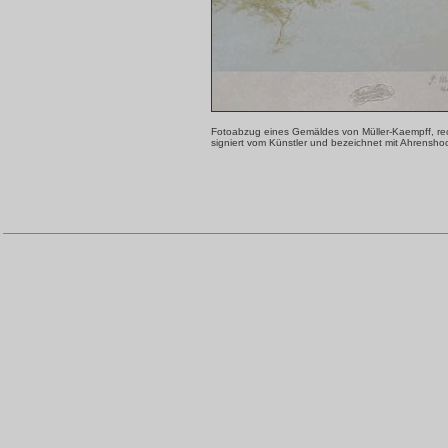
Fotoabzug eines Gemäldes von Müller-Kaempff, re
signiert vom Künstler und bezeichnet mit Ahrensh