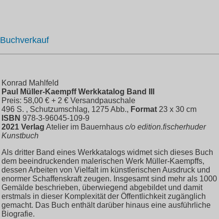
Buchverkauf
Konrad Mahlfeld
Paul Müller-Kaempff Werkkatalog Band III
Preis: 58,00 € + 2 € Versandpauschale
496 S. , Schutzumschlag, 1275 Abb.,
Format
23 x 30 cm
ISBN
978-3-96045-109-9
2021 Verlag
Atelier im Bauernhaus
c/o edition.fischerhuder
Kunstbuch
Als dritter Band eines Werkkatalogs widmet sich dieses Buch
dem beeindruckenden malerischen Werk Müller-Kaempffs,
dessen Arbeiten von Vielfalt im künstlerischen Ausdruck und
enormer Schaffenskraft zeugen. Insgesamt sind mehr als 1000
Gemälde beschrieben, überwiegend abgebildet und damit
erstmals in dieser Komplexität der Öffentlichkeit zugänglich
gemacht. Das Buch enthält darüber hinaus eine ausführliche
Biografie.