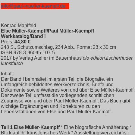
info@paul-mueller-kaempff.de
Konrad Mahlfeld
Else Müller-Kaempff/Paul Müller-Kaempff
Werkkatalog/Band I
Preis:
44,80 €
248 S., Schutzumschlag, 234 Abb., Format 23 x 30 cm
ISBN 978-3-96045-107-5
2017 by Verlag Atelier im Bauernhaus
c/o edition.fischerhuder
kunstbuch
Inhalt:
Der Band I beinhaltet im ersten Teil die Biografie, ein
umfangreich bebildertes Werkverzeichnis, Briefe und
Dokumente sowie Weiteres von und über Else Müller-Kaempff.
Der zweite Teil umfasst die vorliegenden schriftlichen
Zeugnisse von und über Paul Müller-Kaempff. Das Buch gibt
wichtige Ergänzungen und Korrekturen zu den
Lebensstationen von Else und Paul Müller-Kaempff.
Teil 1
Else Müller-Kaempff
* Eine biografische Annäherung *
Blick auf ihr künstlerisches Werk * Ausstellungsverzeichnis |