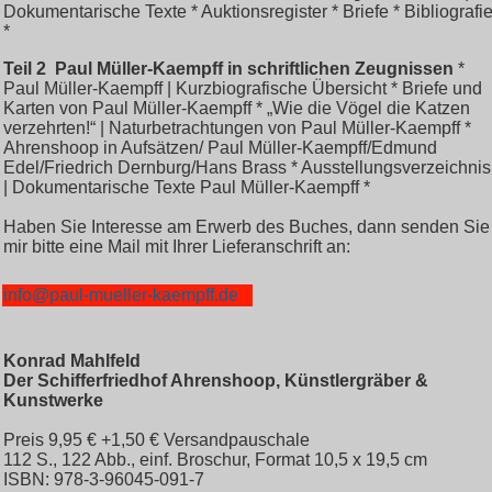
Dokumentarische Texte * Auktionsregister * Briefe * Bibliografi
*
Teil 2
Paul Müller-Kaempff in schriftlichen Zeugnissen
*
Paul Müller-Kaempff | Kurzbiografische Übersicht * Briefe und
Karten von Paul Müller-Kaempff * „Wie die Vögel die Katzen
verzehrten!“ | Naturbetrachtungen von Paul Müller-Kaempff *
Ahrenshoop in Aufsätzen/ Paul Müller-Kaempff/Edmund
Edel/Friedrich Dernburg/Hans Brass * Ausstellungsverzeichnis
| Dokumentarische Texte Paul Müller-Kaempff *
Haben Sie Interesse am Erwerb des Buches, dann senden Sie
mir bitte eine Mail mit Ihrer Lieferanschrift an:
info@paul-mueller-kaempff.de
Konrad Mahlfeld
Der Schifferfriedhof Ahrenshoop, Künstlergräber &
Kunstwerke
Preis 9,95 € +1,50 € Versandpauschale
112 S., 122 Abb., einf. Broschur, Format 10,5 x 19,5 cm
ISBN: 978-3-96045-091-7