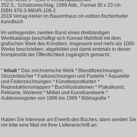
352 S., Schutzumschlag, 1069 Abb., Format 30 x 23 cm
ISBN 978-3-96045-108-2
2019 Verlag Atelier im Bauernhaus
c/o edition.fischerhuder
kunstbuch
Im vorliegenden zweiten Band eines dreibändigen
Werkkatalogs beschäftigt sich Konrad Mahlfeld mit dem
grafischen Werk des Künstlers. Insgesamt sind mehr als 1000
Werke beschrieben, abgebildet und damit erstmals in dieser
Komplexität der Öffentlichkeit zugänglich gemacht.
*
Inhalt
* Das zeichnerische Werk * Bleistiftzeichnungen,
Skizzenbücher * Farbzeichnungen und Pastelle * Aquarelle
und Federzeichnungen * Künstlerpostkarten *
Reproduktionsmappen * Buchillustrationen * Plakatkunst,
Reklame, Weiteres * Möbel und Kunsthandwerk *
Auktionsregister von 1906 bis 1989 * Bibliografie *
Haben Sie Interesse am Erwerb des Buches, dann senden Sie
mir bitte eine Mail mit Ihrer Lieferanschrift an: