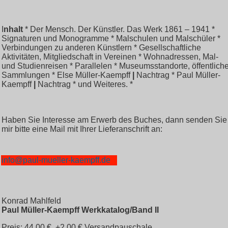
I
nhalt
* Der Mensch. Der Künstler. Das Werk 1861 – 1941 *
Signaturen und Monogramme * Malschulen und Malschüler *
Verbindungen zu anderen Künstlern * Gesellschaftliche
Aktivitäten, Mitgliedschaft in Vereinen * Wohnadressen, Mal-
und Studienreisen * Parallelen * Museumsstandorte, öffentlich
Sammlungen * Else Müller-Kaempff
|
Nachtrag * Paul Müller-
Kaempff
|
Nachtrag * und Weiteres. *
Haben Sie Interesse am Erwerb des Buches, dann senden Sie
mir bitte eine Mail mit Ihrer Lieferanschrift an:
info@paul-mueller-kaempff.de
Konrad Mahlfeld
Paul Müller-Kaempff Werkkatalog/Band II
Preis: 44,00 € +2,00 € Versandpauschale